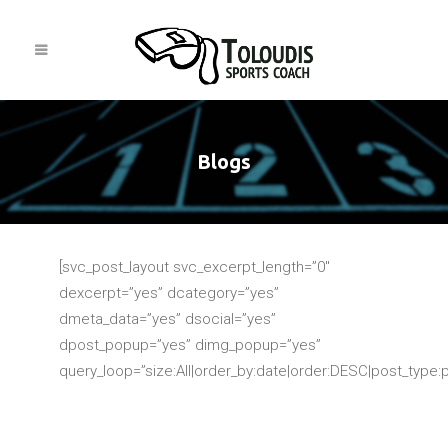
Blogs
[svc_post_layout svc_excerpt_length=”0″
dexcerpt=”yes” dcategory=”yes”
dmeta_data=”yes” dsocial=”yes”
dpost_popup=”yes” dimg_popup=”yes”
query_loop=”size:All|order_by:date|order:DESC|post_type:p