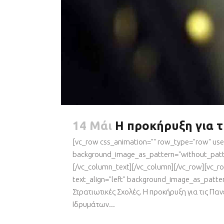
14 Μάι
Η προκήρυξη για τ
[vc_row css_animation="" row_type="row" use_
background_image_as_pattern="without_patte
[/vc_column_text][/vc_column][/vc_row][vc_r
text_align="left" background_image_as_patte
Στρατιωτικές Σχολές. Η προκήρυξη για τις 
Ιδρυµάτων...