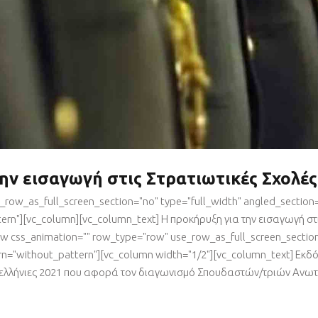
ην εισαγωγή στις Στρατιωτικές Σχολές
row_as_full_screen_section="no" type="full_width" angled_section="
rn"][vc_column][vc_column_text] Η προκήρυξη για την εισαγωγή στι
ow css_animation="" row_type="row" use_row_as_full_screen_section
rn="without_pattern"][vc_column width="1/2"][vc_column_text] Εκδό
Πανελλήνιες 2021 που αφορά τον διαγωνισμό Σπουδαστών/τριών Ανω