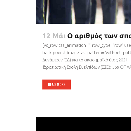
12 Μάι
O αριθμός των σπ
[vc_row css_animation="" row_type="row" use_
background_image_as_pattern="without_patte
Δυνάμεων (ΕΔ) για το ακαδημαϊκό έτος 2021 -
Στρατιωτική Σχολή Ευελπίδων (ΣΣΕ): 369 ΟΠΛΑ
READ MORE