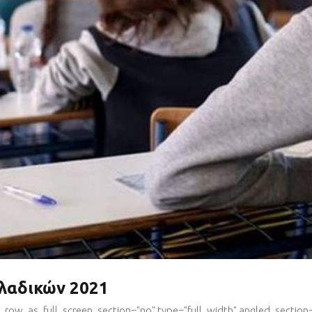
λαδικών 2021
row_as_full_screen_section="no" type="full_width" angled_section="