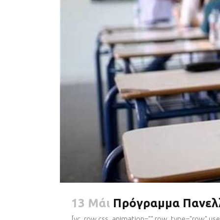
13 Μάι
Πρόγραμμα Πανελ
[vc_row css_animation="" row_type="row" use_