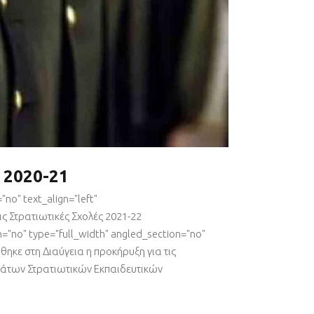
 2020-21
no" text_align="left"
ς Στρατιωτικές Σχολές 2021-22
="no" type="full_width" angled_section="no"
θηκε στη Διαύγεια η προκήρυξη για τις
τάτων Στρατιωτικών Εκπαιδευτικών