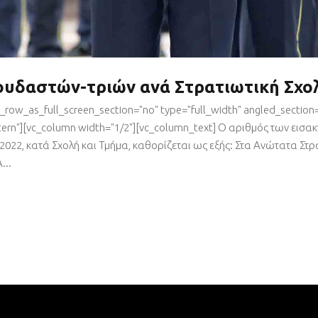
ουδαστών-τριών ανά Στρατιωτική Σχολ
row_as_full_screen_section="no" type="full_width" angled_section="
rn"][vc_column width="1/2"][vc_column_text] Ο αριθμός των εισα
 2022, κατά Σχολή και Τμήμα, καθορίζεται ως εξής: Στα Ανώτατα Στρ
...