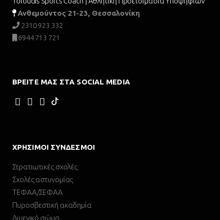
Toloudis Sports Coach | Αθλητικη Προετοιμασία Υποψηφίων
Ανθεμούντος 21-23, Θεσσαλονίκη
2310 923 332
6944 713 721
ΒΡΕΊΤΕ ΜΑΣ ΣΤΑ SOCIAL MEDIA
ΧΡΉΣΙΜΟΙ ΣΎΝΔΕΣΜΟΙ
Στρατιωτικές σχολές
Σχολές αστυνομίας
ΤΕΦΑΑ/ΣΕΦΑΑ
Πυροσβεστική ακαδημία
Λιμενικό σώμα