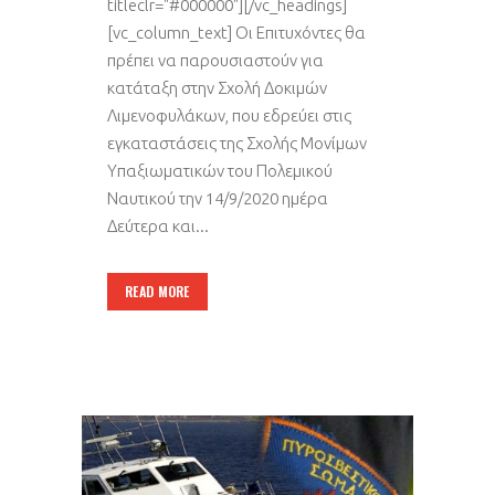
titleclr="#000000"][/vc_headings]
[vc_column_text] Οι Επιτυχόντες θα
πρέπει να παρουσιαστούν για
κατάταξη στην Σχολή Δοκιμών
Λιμενοφυλάκων, που εδρεύει στις
εγκαταστάσεις της Σχολής Μονίμων
Υπαξιωματικών του Πολεμικού
Ναυτικού την 14/9/2020 ημέρα
Δεύτερα και...
READ MORE