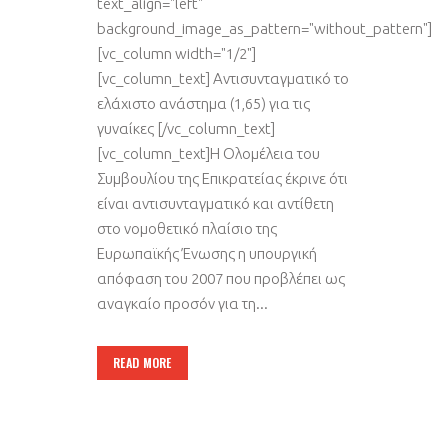
text_align="left"
background_image_as_pattern="without_pattern"]
[vc_column width="1/2"]
[vc_column_text] Αντισυνταγματικό το
ελάχιστο ανάστημα (1,65) για τις
γυναίκες [/vc_column_text]
[vc_column_text]Η Ολομέλεια του
Συμβουλίου της Επικρατείας έκρινε ότι
είναι αντισυνταγματικό και αντίθετη
στο νομοθετικό πλαίσιο της
Ευρωπαϊκής Ένωσης η υπουργική
απόφαση του 2007 που προβλέπει ως
αναγκαίο προσόν για τη...
READ MORE