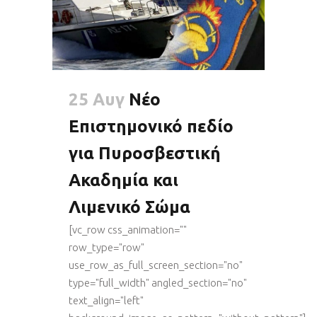
25 Αυγ
Νέο
Επιστημονικό πεδίο
για Πυροσβεστική
Ακαδημία και
Λιμενικό Σώμα
[vc_row css_animation=""
row_type="row"
use_row_as_full_screen_section="no"
type="full_width" angled_section="no"
text_align="left"