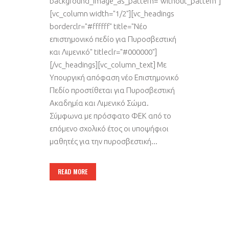
background_image_as_pattern="without_pattern"]
[vc_column width="1/2"][vc_headings
borderclr="#ffffff" title="Νέο
επιστημονικό πεδίο για Πυροσβεστική
και Λιμενικό" titleclr="#000000"]
[/vc_headings][vc_column_text] Με
Υπουργική απόφαση νέο Επιστημονικό
Πεδίο προστίθεται για Πυροσβεστική
Ακαδημία και Λιμενικό Σώμα.
Σύμφωνα με πρόσφατο ΦΕΚ από το
επόμενο σχολικό έτος οι υποψήφιοι
μαθητές για την πυροσβεστική...
READ MORE