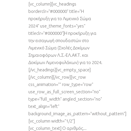
[vc_column][vc_headings
borderclr="#000000" title="Η
προκήρυξη για το Λιμενικό Σώμα
2024" use_theme_fonts="yes"
titleclr="#000000"]Η προκήρυξη για
την εισαγωγή σπουδαστών στο
Λιμενικό Σώμα (Σχολές Δοκίμων
Σημαιοφόρων Λ.Σ.-ΕΛ.ΑΚΤ. και
Δοκίμων Λιμενοφυλάκων) για το 2024.
[/vc_headings][vc_empty_space]
[/vc_column][/vc_row][vc_row
css_animation="" row_type="row"
use_row_as_full_screen_section="no"
type="full_width" angled_section="no"
text_align="left"
background_image_as_pattern="without_pattern"]
[vc_column width="1/2"]
[vc_column_text] Ο αριθμός...