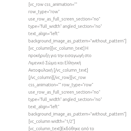
[vc_row css_animation=""
row_type="row"
use_row_as_full_screen_section="no"
type="full_width" angled_section="no"
text_align="left"
background_image_as_pattern="without_pattern"]
[vc_column][vc_column_text] Η
προκήρυξη για την εισαγωγή στο
Λιμενικό Σώμα και Ελληνική
Ακτοφυλακή [/vc_column_text]
[/vc_column][/vc_row][vc_row
css_animation="" row_type="row"
use_row_as_full_screen_section="no"
type="full_width" angled_section="no"
text_align="left"
background_image_as_pattern="without_pattern"]
[vc_column width="1/2"]
[vc_column_text]Εκδόθηκε από το