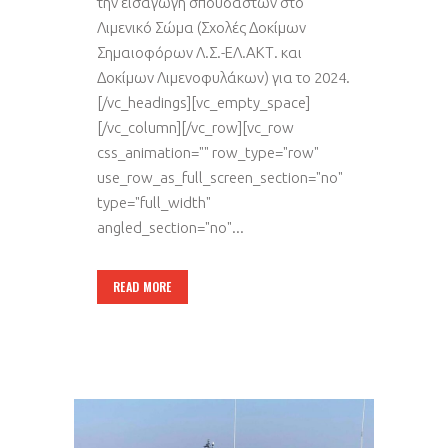
την εισαγωγή σπουδαστών στο
Λιμενικό Σώμα (Σχολές Δοκίμων
Σημαιοφόρων Λ.Σ.-ΕΛ.ΑΚΤ. και
Δοκίμων Λιμενοφυλάκων) για το 2024.
[/vc_headings][vc_empty_space]
[/vc_column][/vc_row][vc_row
css_animation="" row_type="row"
use_row_as_full_screen_section="no"
type="full_width"
angled_section="no"...
READ MORE