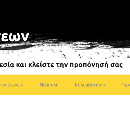
σεων
ΓΩΝ
ΑΓΩΝΙΣΜΑΤΑ / ΒΑΘΜΟΛΟΓΙΑ
ΑΓΟΡΙΩΝ
Ν
ΑΓΩΝΙΣΜΑΤΑ / ΒΑΘΜΟΛΟΓΙΑ
εσία και κλείστε την προπόνησή σας
ΚΟΡΙΤΣΙΩΝ
τανζόγλειο
Νεάπολη
Κολυμβητήριο
Γυμ