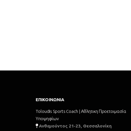
ΕΠΙΚΟΙΝΩΝΊΑ
Toloudis Sports Coach | Αθλητικη Προετοιμασία
Υποψηφίων
Ανθεμούντος 21-23, Θεσσαλονίκη